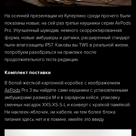
На осенней презентации из Купертино среди прочего были
показаны новые, на сей раз третьи наушники серии AirPods
Pro. Улучшенный шумодав, немного скорректированная
форма, новые амбушюры и датчики, расширенный стандарт
пыле-влагозащиты IP57. Каковы вы TWS в реальной жизни,
попробуем разобраться на практике после
продолжительного теста редакции.
Комплект поставки
В белой жёсткой картонной коробке с изображением
AirPods
Pro 3 вы найдёте сами наушники с установленными
амбушюрами размера M и в зарядном кейсе, упаковку
сменных насадок XXS-XS-S-L и конверт с краткой памяткой.
Ни наклеек-яблочек, ни кабеля, ни тем более блока
питания здесь нет и в помине, имейте это ввиду.