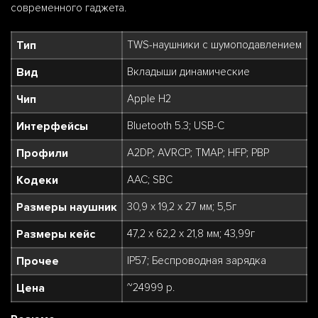
современного гаджета.
Тип
TWS-наушники с шумоподавлением
Вид
Вкладыши динамические
Чип
Apple H2
Интерфейсы
Bluetooth 5.3; USB-С
Профили
A2DP; AVRCP; TMAP; HFP; PBP
Кодеки
AAC; SBC
Размеры наушник
30,9 х 19,2 х 27 мм; 5,5г
Размеры кейс
47,2 х 62,2 х 21,8 мм; 43,99г
Прочее
IP57; Беспроводная зарядка
Цена
~24999 р.