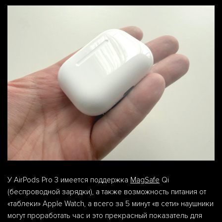
У AirPods Pro 3 имеется поддержка
MagSafe
Qi
(беспроводной зарядки), а также возможность питания от
«таблеки» Apple Watch, а всего за 5 минут «в сети» наушники
могут проработать час и это прекрасный показатель для