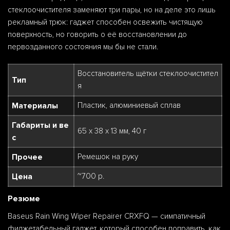
стеклоочистителя заменяют три пары, но на деле это лишь
рекламный трюк: гаджет способен освежить чистящую
поверхность, но говорить о её восстановлении до
первозданного состояния мы бы не стали.
Восстановитель щётки стеклоочистител
Тип
я
Материалы
Пластик, алюминиевый сплав
Габариты и ве
65 х 38 х 13 мм, 40 г
с
Прочее
Ремешок на руку
Цена
~700 р.
Резюме
Baseus Rain Wing Wiper Repairer CRXFQ — симпатичный
фиджетабельный гаджет, который способен поправить, как