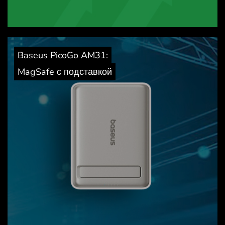
Baseus PicoGo AM31:
MagSafe с подставкой