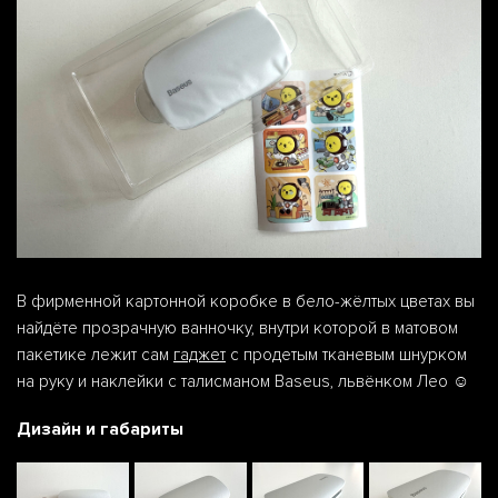
В фирменной картонной коробке в бело-жёлтых цветах вы
найдёте прозрачную ванночку, внутри которой в матовом
пакетике лежит сам
гаджет
с продетым тканевым шнурком
на руку и наклейки с талисманом Baseus, львёнком Лео ☺️
Дизайн и габариты