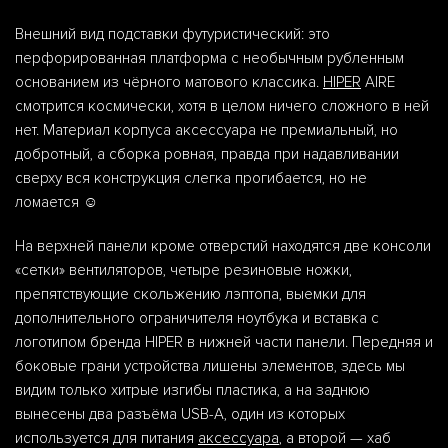
Внешний вид подставки футуристический: это
перфорированная платформа с необычным рубленным
основанием из чёрного матового классика.
HIPER
AIRE
смотрится космически, хотя в целом ничего сложного в ней
нет. Материал корпуса аксессуара не премиальный, но
добротный, а сборка ровная, правда при надавливании
сверху вся конструкция слегка прогибается, но не
ломается ☺️
На верхней панели кроме отверстий находятся две консоли
«сетки» вентиляторов, четыре резиновые ножки,
препятствующие скольжению лэптопа, выемки для
дополнительного ограничителя ноутбука и вставка с
логотипом бренда HIPER в нижней части панели. Передняя и
боковые грани устройства лишены элементов, здесь мы
видим только хитрые изгибы пластика, а на заднюю
вынесены два разъёма USB-A, один из которых
используется для питания
аксессуара
, а второй — хаб