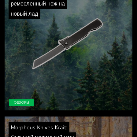
ремесленный нож на
новый лад
ОБЗОРЫ
Morpheus Knives Krait: