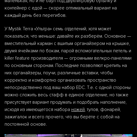
маленькая, но и не баул под двухлитровую бутылку и
контейнер с едой — скорее оптимальный вариант на
каждый день без перегибов.
У Mystik Terra «Ультра» семь отделений, хотя может
показаться, что меньше: давайте их разберём. Основное —
вместительный карман с вшитым органайзером на крышке,
двумя ячейками по бокам, парой вспомогательных петель и
killer feature производителя — огромными велкро-панелями
по основным сторонам. Последние позволяют крепить на
них органайзеры, поучи, различные вставки, чтобы
корректно и комфортно организовать пространство
непосредственно под ваш набор EDC. Т.е. с одной стороны
можно сложить весь стафф в единое отделение, но также
присутствует вариант продумать и подобрать наполнение,
исходя из имеющегося набора
ножей
, тулов, фонарей,
зажигалок и всего прочего, что вы берёте с собой на
постоянной основе.