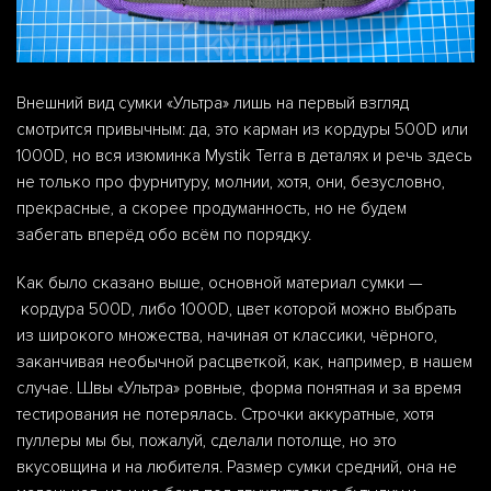
Внешний вид сумки «Ультра» лишь на первый взгляд
смотрится привычным: да, это карман из кордуры 500D или
1000D, но вся изюминка Mystik Terra в деталях и речь здесь
не только про фурнитуру, молнии, хотя, они, безусловно,
прекрасные, а скорее продуманность, но не будем
забегать вперёд обо всём по порядку.
Как было сказано выше, основной материал сумки —
кордура 500D, либо 1000D, цвет которой можно выбрать
из широкого множества, начиная от классики, чёрного,
заканчивая необычной расцветкой, как, например, в нашем
случае. Швы «Ультра» ровные, форма понятная и за время
тестирования не потерялась. Строчки аккуратные, хотя
пуллеры мы бы, пожалуй, сделали потолще, но это
вкусовщина и на любителя. Размер сумки средний, она не