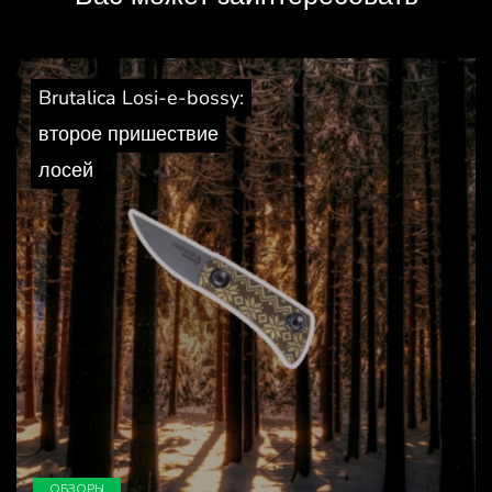
Brutalica Losi-e-bossy:
второе пришествие
лосей
ОБЗОРЫ