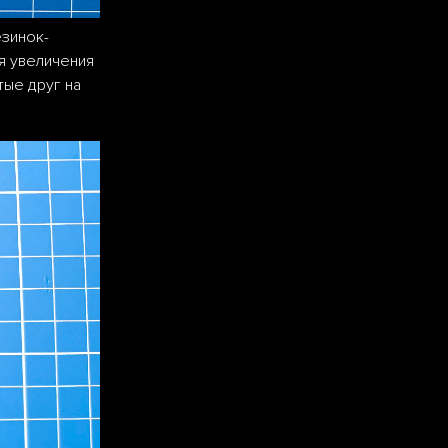
езинок-
я увеличения
тые друг на