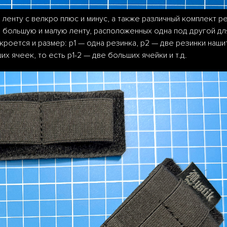
ленту с велкро плюс и минус, а также различный комплект р
а большую и малую ленту, расположенных одна под другой дл
роется и размер: р1 — одна резинка, р2 — две резинки наши
ячеек, то есть р1-2 — две больших ячейки и т.д.