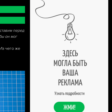
ставим перед
бы он мог
 Из чего же