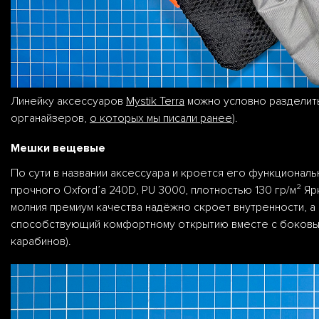
Линейку аксессуаров
Mystik Terra
можно условно разделить 
органайзеров,
о которых мы писали ранее
).
Мешки вещевые
По сути в названии аксессуара и кроется его функциональ
прочного Oxford’а 240D, PU 3000, плотностью 130 гр/м² Я
молния премиум качества надёжно скроет внутренности, а
способствующий комфортному открытию вместе с боковыми
карабинов).