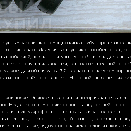
ся к ушным раковинам с помощью мягких амбушюров из кожзам
стью не исчезают. Для уличных наушников, особенно тех, ко
ть проблемой, но для гарнитуры – устройства для длительны
е возникает ощущения изоляции, нет подсознательной потре
о мягкое, да и общая масса 150 г делают посадку комфортно
 из матового чёрного пластика. На правой чашке нет никаки
сткой ножке. Он может наклоняться-поворачиваться как впер
льно». Недалеко от самого микрофона на внутренней стороне
ную активацию микрофона. По центру чашки расположена
ь на звонок, прекращать его, сбрасывать, переключать звук
а и слева на чашке, рядом с основанием оголовья находятся 