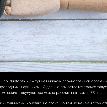
 по Bluetooth 5.2 – тут нет никаких сложностей или особенн
спроводными наушниками. А дальше вам остаётся только запу
ном заряде аккумулятора можно рассчитывать аж на 33 часа д
и» наушниками, конечно, не стоит. Но тем не менее я хочу от