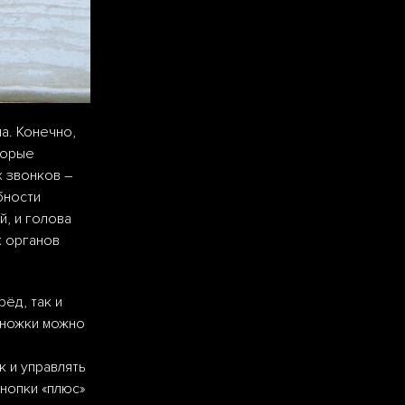
а. Конечно,
торые
х звонков –
бности
й, и голова
х органов
ёд, так и
 ножки можно
 и управлять
кнопки «плюс»