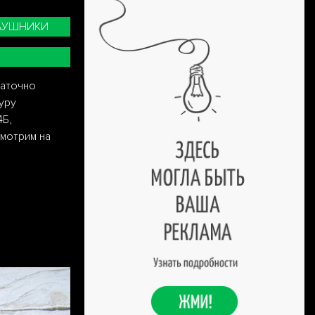
АУШНИКИ
таточно
уру
4Б,
смотрим на