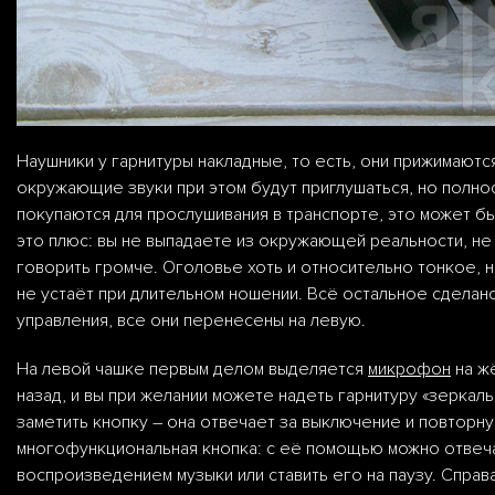
Наушники у гарнитуры накладные, то есть, они прижимают
окружающие звуки при этом будут приглушаться, но полно
покупаются для прослушивания в транспорте, это может бы
это плюс: вы не выпадаете из окружающей реальности, н
говорить громче. Оголовье хоть и относительно тонкое, н
не устаёт при длительном ношении. Всё остальное сделано
управления, все они перенесены на левую.
На левой чашке первым делом выделяется
микрофон
на жё
назад, и вы при желании можете надеть гарнитуру «зерка
заметить кнопку – она отвечает за выключение и повтор
многофункциональная кнопка: с её помощью можно отвечат
воспроизведением музыки или ставить его на паузу. Справ