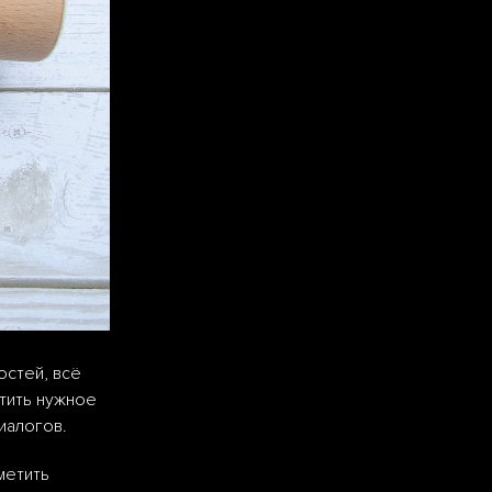
остей, всё
стить нужное
иалогов.
метить