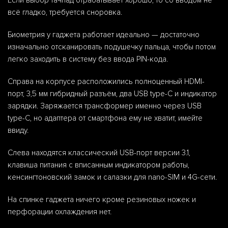
Если выбор тачпад отрабатывает хорошо, то со вводом не
всё гладко, требуется сноровка.
Биометрия у гаджета работает идеально — достаточно
изначально отсканировать подушечку пальца, чтобы потом
легко заходить в систему без ввода PIN-кода.
Справа на корпусе расположились полноценный HDMI-
порт, 3,5 мм гибридный разъём, два USB type-C и индикатор
зарядки. Заряжается трансформер именно через USB
type-C, но адаптера от смартфона ему не хватит, имейте
ввиду.
Слева находятся классический USB-порт версии 3.1,
клавиша питания с вписанным индикатором работы,
кенсингтоновский замок и салазки для nano-SIM и 4G-сети.
На спинке гаджета ничего кроме резиновых ножек и
перфорации охлаждения нет.