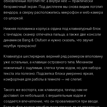
обновлённый логотип HP, а внутри неё — практически
безрамочный экран. Под дисплеем мы снова видим логотип
вендора, а сверху расположились микрофон и web-камера
со шторкой.
Нижняя половинка корпуса отдана под клавиатурный блок
с тачпадом, сканер отпечатка пальца, а также две консоли
динамиков Bang & Olufsen и нужно сказать, что звучит
ноутбук прекрасно!
Клавиатура шестирядная, верхний ряд размером вполовину
уже остальных, а клавиши островного типа. Механизм
ножничный с ощутимым, слегка тугим ходом, но для набора
текста эта полезно. Подсветка блока умеренно яркая,
комфортная для работы в темноте — не слепит.
Такого же восторга, как клавиатура, тачпад нам не
доставил: он небольшой, с внушительным ходом и
создаётся впечатление, что он проваливается при вводе.