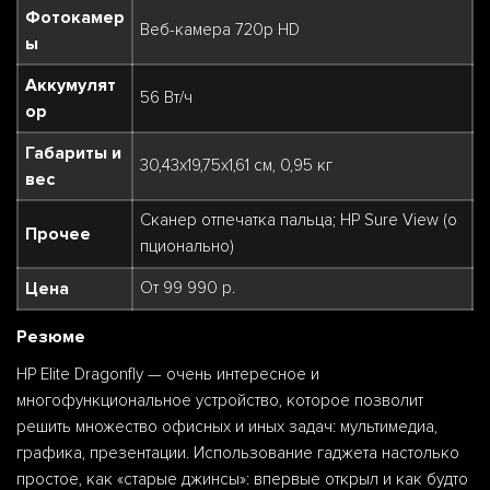
Фотокамер
Веб-камера 720p HD
ы
Аккумулят
56 Вт/ч
ор
Габариты и
30,43x19,75x1,61 см, 0,95 кг
вес
Сканер отпечатка пальца; HP Sure View (о
Прочее
пционально)
Цена
От 99 990 р.
Резюме
HP Elite Dragonfly — очень интересное и
многофункциональное устройство, которое позволит
решить множество офисных и иных задач: мультимедиа,
графика, презентации. Использование гаджета настолько
простое, как «старые джинсы»: впервые открыл и как будто