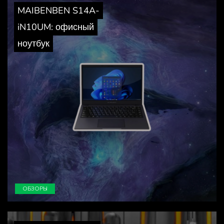
MAIBENBEN S14A-
iN10UM: офисный
ноутбук
ОБЗОРЫ