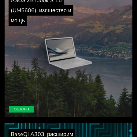
ASUS Zenbook S 16
(UM5606): изящество и
мощь
ОБЗОРЫ
BaseQi A303: расширим