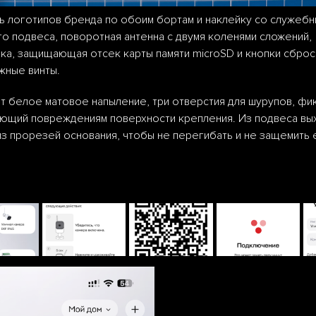
ть логотипов бренда по обоим бортам и наклейку со служеб
го подвеса, поворотная антенна с двумя коленями сложений,
ка, защищающая отсек карты памяти microSD и кнопки сброса
жные винты.
ет белое матовое напыление, три отверстия для шурупов, фи
вующий повреждениям поверхности крепления. Из подвеса вы
из прорезей основания, чтобы не перегибать и не защемить 