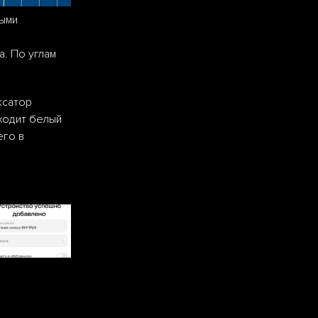
ными
. По углам
ксатор
ходит белый
его в