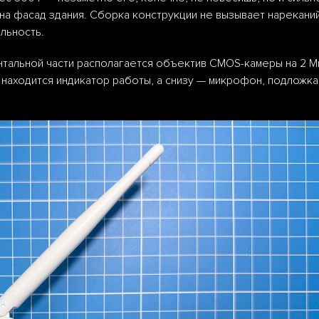
 на фасад здания. Сборка конструкции не вызывает нарекани
ельность.
онтальной части располагается объектив CMOS-камеры на 2 М
 находится индикатор работы, а снизу — микрофон, подложк