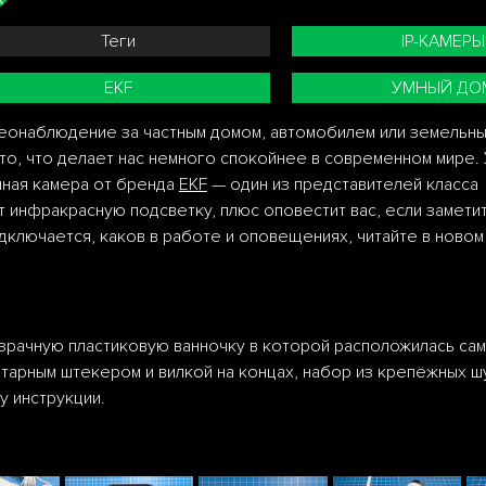
Теги
IP-КАМЕРЫ
EKF
УМНЫЙ ДО
еонаблюдение за частным домом, автомобилем или земельны
 то, что делает нас немного спокойнее в современном мире.
чная камера от бренда
EKF
— один из представителей класса
т инфракрасную подсветку, плюс оповестит вас, если замети
одключается, каков в работе и оповещениях, читайте в ново
зрачную пластиковую ванночку в которой расположилась сам
етарным штекером и вилкой на концах, набор из крепёжных ш
у инструкции.