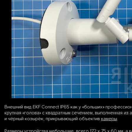
Внешний вид EKF Connect IP65 как у «больших» профессион
крупная «голова» с квадратным сечением, выполненная из
и чёрный козырёк, прикрывающий объектив
камеры
.
Размеры устройства небольшие, всего 172 x 75 x 60 мм, а 