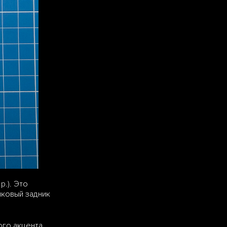
р.). Это
иковый задник
ого акцента