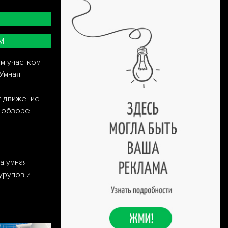
М
м участком —
 Умная
т движение
м обзоре
а умная
урупов и