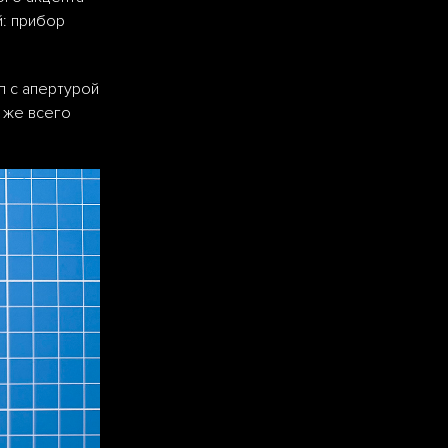
й: прибор
п с апертурой
а же всего