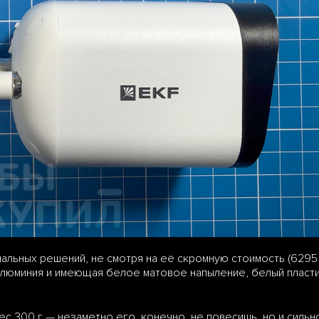
альных решений, не смотря на её скромную стоимость (6295 
 алюминия и имеющая белое матовое напыление, белый пласт
вес 300 г — незаметно его, конечно, не повесишь, но и сильн