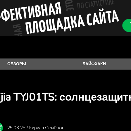
ОБЗОРЫ
ЛАЙФХАКИ
ijia TYJ01TS: солнцезащи
25.08.25 / Кирилл Семёнов