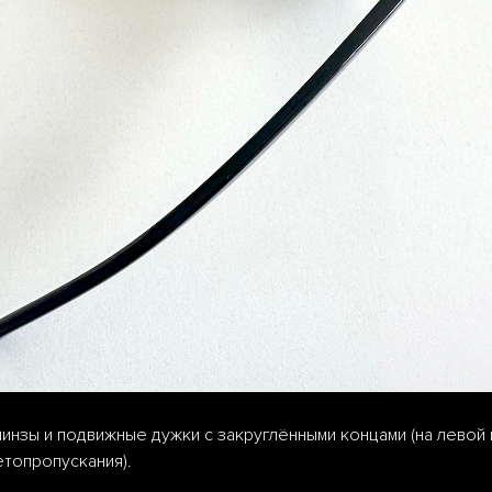
линзы и подвижные дужки с закруглёнными концами (на левой
топропускания).