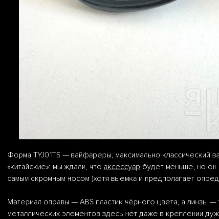
Форма TYJ01TS — вайфареры, максимально классический в
«китайские»: мы ждали, что
аксессуар
будет меньше, но он 
самым скромным носом (хотя выемка и предполагает опред
Материал оправы — ABS пластик чёрного цвета, а линзы — 
металлических элементов здесь нет даже в креплении дуж