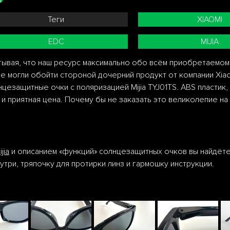
Теги
XIAOMI
EDC
MIJIA
тывая, что наш ресурс максимально обо всём приобретаемом 
не могли обойти стороной дочерний продукт от компании Xiao
нцезащитные очки с поляризацией Mijia TYJ01TS. ABS пластик
и приятная цена. Почему бы не заказать это великолепие на
ijia
и описанием «функций» солнцезащитных очков вы найдёте
утри, тряпочку для протирки линз и гармошку инструкции.