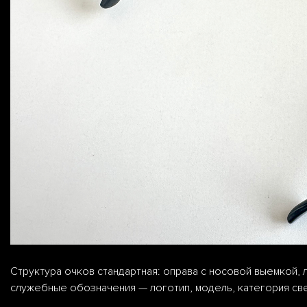
Структура очков стандартная: оправа с носовой выемкой, 
служебные обозначения — логотип, модель, категория све