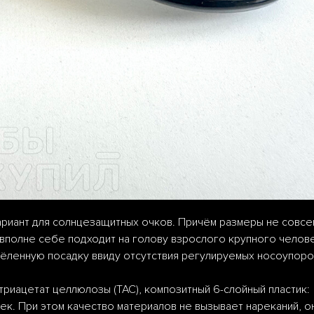
ариант для солнцезащитных очков. Причём размеры не совсе
вполне себе подходит на голову взрослого крупного челове
ёленную посадку ввиду отсутствия регулируемых носоупоров
триацетат целлюлозы (TAC), композитный 6-слойный пластик:
ек. При этом качество материалов не вызывает нареканий, о