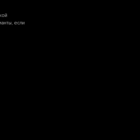
кой
ианты, если