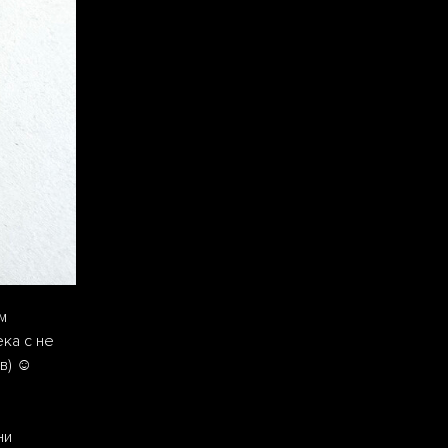
м
ка с не
) ☺️
ни