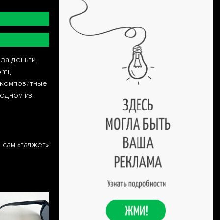
за деньги,
mi,
, композитные
 одном из
 сам «гаджет»