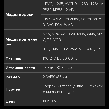
HEVC, H.265, AVCHD, H.263, H.264, M
PEG2, MPEG4, XVID
Медиа кодеки
DIVX, WMV, RealVideo, Sorenson, MP
3, AAC, PCM, WMA
MKV, MP4, AVI, DIVX, MOV, WMV, MP
Медиа контейне
G, TS, VOB
ры
3GP, RMVB, FLV, WAV, MP3, AAC, JPG
Питание
100-240 В / 50-60 Гц
Источник света
LED 50 000 часов
Размер
210x150x86 мм, 1 кг
Коррекция трапецеидальных искаж
Прочее
ений до 15 градусов
Цена
18990 р.