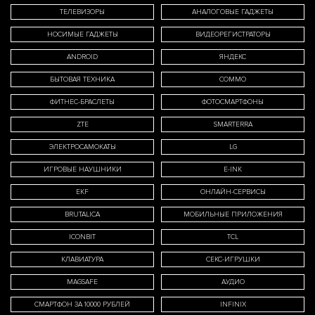
ТЕЛЕВИЗОРЫ
АНАЛОГОВЫЕ ГАДЖЕТЫ
НОСИМЫЕ ГАДЖЕТЫ
ВИДЕОРЕГИСТРАТОРЫ
ANDROID
ЯНДЕКС
БЫТОВАЯ ТЕХНИКА
COMMO
ФИТНЕС-БРАСЛЕТЫ
ФОТОСМАРТФОНЫ
ZTE
SMARTERRA
ЭЛЕКТРОСАМОКАТЫ
LG
ИГРОВЫЕ НАУШНИКИ
E-INK
EKF
ОНЛАЙН-СЕРВИСЫ
BRUTALICA
МОБИЛЬНЫЕ ПРИЛОЖЕНИЯ
ICONBIT
TCL
КЛАВИАТУРА
СЕКС-ИГРУШКИ
MAGSAFE
АУДИО
СМАРТФОН ЗА 10000 РУБЛЕЙ
INFINIX