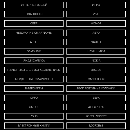
ИНТЕРНЕТ ВЕЩЕЙ
ИГРЫ
ПЛАНШЕТЫ
VIVO
СБЕР
HONOR
НЕДОРОГИЕ СМАРТФОНЫ
АВТО
APPLE
NAVITEL
SAMSUNG
НАУШНИКИ
ЯНДЕКС.АЛИСА
NOKIA
НАУШНИКИ С ШУМОПОДАВЛЕНИЕМ
BASEUS
БЮДЖЕТНЫЕ СМАРТФОНЫ
ONYX BOOX
ВИДЕОИГРЫ
БЕСПРОВОДНЫЕ КОЛОНКИ
OPPO
ЗВУК
САЛЮТ
ALIEXPRESS
ASUS
КОРОНАВИРУС
ЭЛЕКТРОННЫЕ КНИГИ
ЗДОРОВЬЕ