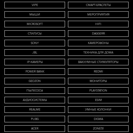
VIPE
СМАРТ-БРАСЛЕТЫ
МЫШИ
МЕРОПРИЯТИЯ
MICROSOFT
HIFI
СТИЛУСЫ
DAGGERR
SONY
КАМЕРОФОНЫ
JBL
ТЕХНИКА ДЛЯ ДОМА
IP-КАМЕРЫ
ВАКУУМНЫЕ СТИМУЛЯТОРЫ
POWER BANK
REDMI
GEOZON
МОНИТОРЫ
ПЫЛЕСОСЫ
PLAYSTATION
АУДИОСИСТЕМЫ
ESIM
REALME
УМНЫЕ КОЛОНКИ
PUBG
DIGMA
ACER
ZONE51