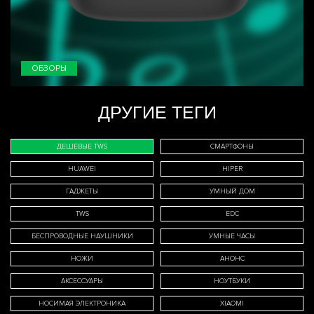
ОБЗОРЫ
ДРУГИЕ ТЕГИ
ДЕШЕВЫЕ TWS
СМАРТФОНЫ
HUAWEI
HIPER
ГАДЖЕТЫ
УМНЫЙ ДОМ
TWS
EDC
БЕСПРОВОДНЫЕ НАУШНИКИ
УМНЫЕ ЧАСЫ
НОЖИ
АНОНС
АКСЕССУАРЫ
НОУТБУКИ
НОСИМАЯ ЭЛЕКТРОНИКА
XIAOMI