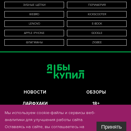
ЗУБНЫЕ ЩЁТКИ
ПЕРИФЕРИЯ
WEBRO
KICKSCOOTER
LENOVO
E-BOOK
APPLE IPHONE
GOOGLE
ФЛАГМАНЫ
ZIGBEE
НОВОСТИ
ОБЗОРЫ
ЛАЙФХАКИ
18+
Мы используем cookie-файлы и сервисы веб-
ГОЛОСОВАНИЕ
О ПРОЕКТЕ
аналитики для улучшения работы сайта.
Принять
Оставаясь на сайте, вы соглашаетесь на
НАПИСАТЬ В РЕДАКЦИЮ