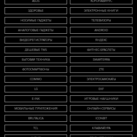
ASUS
КОРОНАВИРУС
ЗДОРОВЬЕ
ЭЛЕКТРОННЫЕ КНИГИ
НОСИМЫЕ ГАДЖЕТЫ
ТЕЛЕВИЗОРЫ
АНАЛОГОВЫЕ ГАДЖЕТЫ
ANDROID
ВИДЕОРЕГИСТРАТОРЫ
ЯНДЕКС
ДЕШЕВЫЕ TWS
ФИТНЕС-БРАСЛЕТЫ
БЫТОВАЯ ТЕХНИКА
SMARTERRA
ФОТОСМАРТФОНЫ
ZTE
COMMO
ЭЛЕКТРОСАМОКАТЫ
LG
EKF
E-INK
ИГРОВЫЕ НАУШНИКИ
МОБИЛЬНЫЕ ПРИЛОЖЕНИЯ
ОНЛАЙН-СЕРВИСЫ
BRUTALICA
ICONBIT
TCL
КЛАВИАТУРА