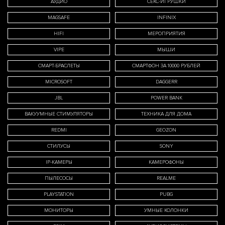
АУДИО
СЕКС-ИГРУШКИ
MAGSAFE
INFINIX
HIFI
МЕРОПРИЯТИЯ
VIPE
МЫШИ
СМАРТ-БРАСЛЕТЫ
СМАРТФОН ЗА 10000 РУБЛЕЙ
MICROSOFT
DAGGERR
JBL
POWER BANK
ВАКУУМНЫЕ СТИМУЛЯТОРЫ
ТЕХНИКА ДЛЯ ДОМА
REDMI
GEOZON
СТИЛУСЫ
SONY
IP-КАМЕРЫ
КАМЕРОФОНЫ
ПЫЛЕСОСЫ
REALME
PLAYSTATION
PUBG
МОНИТОРЫ
УМНЫЕ КОЛОНКИ