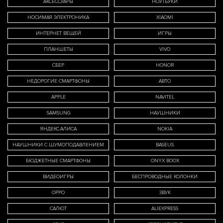
АКСЕССУАРЫ
НОУТБУКИ
НОСИМАЯ ЭЛЕКТРОНИКА
XIAOMI
ИНТЕРНЕТ ВЕЩЕЙ
ИГРЫ
ПЛАНШЕТЫ
VIVO
СБЕР
HONOR
НЕДОРОГИЕ СМАРТФОНЫ
АВТО
APPLE
NAVITEL
SAMSUNG
НАУШНИКИ
ЯНДЕКС.АЛИСА
NOKIA
НАУШНИКИ С ШУМОПОДАВЛЕНИЕМ
BASEUS
БЮДЖЕТНЫЕ СМАРТФОНЫ
ONYX BOOX
ВИДЕОИГРЫ
БЕСПРОВОДНЫЕ КОЛОНКИ
OPPO
ЗВУК
САЛЮТ
ALIEXPRESS