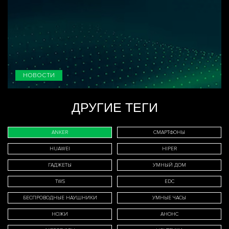
НОВОСТИ
ДРУГИЕ ТЕГИ
ANKER
СМАРТФОНЫ
HUAWEI
HIPER
ГАДЖЕТЫ
УМНЫЙ ДОМ
TWS
EDC
БЕСПРОВОДНЫЕ НАУШНИКИ
УМНЫЕ ЧАСЫ
НОЖИ
АНОНС