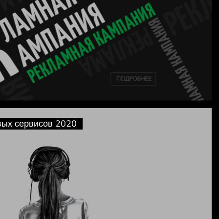
вии с
ных
вых сервисов 2020