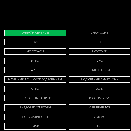
ОНЛАЙН-СЕРВИСЫ
СМАРТФОНЫ
TWS
EDC
АКСЕССУАРЫ
НОУТБУКИ
ИГРЫ
VIVO
APPLE
ЯНДЕКС.АЛИСА
НАУШНИКИ С ШУМОПОДАВЛЕНИЕМ
БЮДЖЕТНЫЕ СМАРТФОНЫ
OPPO
ЗВУК
ЭЛЕКТРОННЫЕ КНИГИ
КОРОНАВИРУС
ВИДЕОРЕГИСТРАТОРЫ
ДЕШЕВЫЕ TWS
ФОТОСМАРТФОНЫ
COMMO
E-INK
EKF