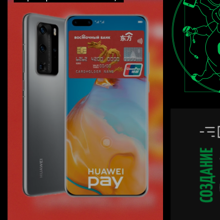
перс
Поли
данн