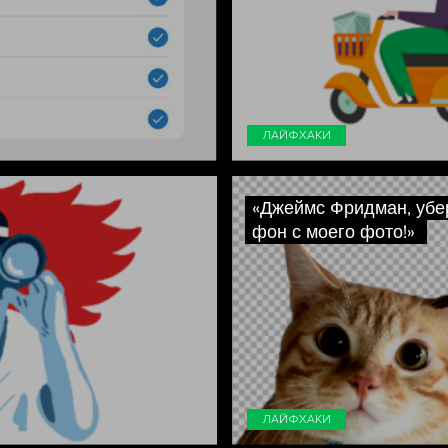
ЛАЙФХАКИ
«Джеймс Фридман, убе
фон с моего фото!»
ЛАЙФХАКИ