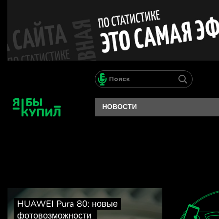
НОВОСТИ
я 
перс
Поли
HUAWEI Pura 80: новые
фотовозможности