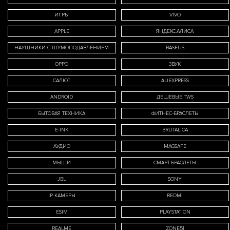
ИГРЫ
VIVO
APPLE
ЯНДЕКС.АЛИСА
НАУШНИКИ С ШУМОПОДАВЛЕНИЕМ
BASEUS
OPPO
ЗВУК
САЛЮТ
ALIEXPRESS
ANDROID
ДЕШЕВЫЕ TWS
БЫТОВАЯ ТЕХНИКА
ФИТНЕС-БРАСЛЕТЫ
E-INK
BRUTALICA
АУДИО
MAGSAFE
МЫШИ
СМАРТ-БРАСЛЕТЫ
JBL
SONY
IP-КАМЕРЫ
REDMI
ESIM
PLAYSTATION
REALME
ZONE51