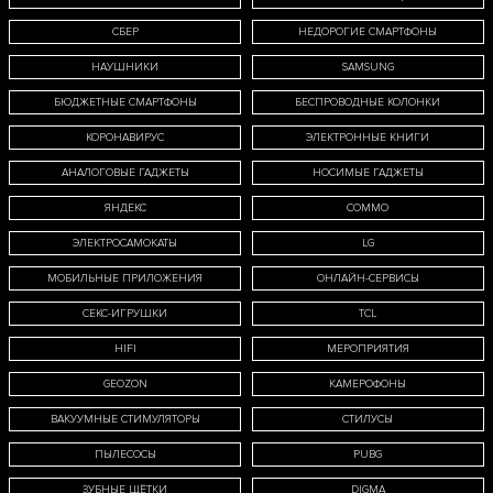
СБЕР
НЕДОРОГИЕ СМАРТФОНЫ
НАУШНИКИ
SAMSUNG
БЮДЖЕТНЫЕ СМАРТФОНЫ
БЕСПРОВОДНЫЕ КОЛОНКИ
КОРОНАВИРУС
ЭЛЕКТРОННЫЕ КНИГИ
АНАЛОГОВЫЕ ГАДЖЕТЫ
НОСИМЫЕ ГАДЖЕТЫ
ЯНДЕКС
COMMO
ЭЛЕКТРОСАМОКАТЫ
LG
МОБИЛЬНЫЕ ПРИЛОЖЕНИЯ
ОНЛАЙН-СЕРВИСЫ
СЕКС-ИГРУШКИ
TCL
HIFI
МЕРОПРИЯТИЯ
GEOZON
КАМЕРОФОНЫ
ВАКУУМНЫЕ СТИМУЛЯТОРЫ
СТИЛУСЫ
ПЫЛЕСОСЫ
PUBG
ЗУБНЫЕ ЩЁТКИ
DIGMA