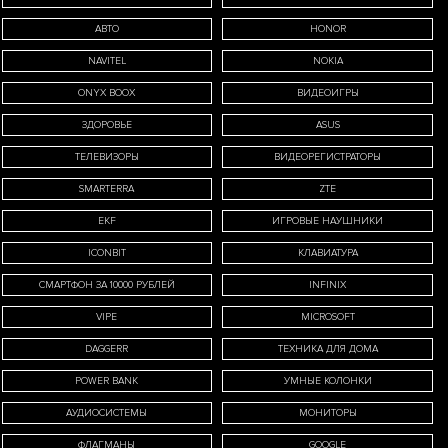
АВТО
HONOR
NAVITEL
NOKIA
ONYX BOOX
ВИДЕОИГРЫ
ЗДОРОВЬЕ
ASUS
ТЕЛЕВИЗОРЫ
ВИДЕОРЕГИСТРАТОРЫ
SMARTERRA
ZTE
EKF
ИГРОВЫЕ НАУШНИКИ
ICONBIT
КЛАВИАТУРА
СМАРТФОН ЗА 10000 РУБЛЕЙ
INFINIX
VIPE
MICROSOFT
DAGGERR
ТЕХНИКА ДЛЯ ДОМА
POWER BANK
УМНЫЕ КОЛОНКИ
АУДИОСИСТЕМЫ
МОНИТОРЫ
ФЛАГМАНЫ
GOOGLE