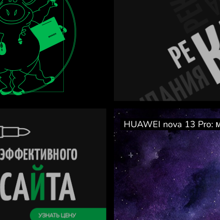
ых
HUAWEI nova 13 Pro: 