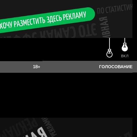
ЕФОН
E-MAIL
ВКЛ
18+
ГОЛОСОВАНИЕ
оих
вии с
ных