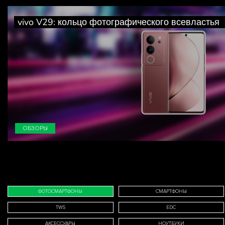
vivo V29: кольцо фотографического всевластья
ОБЗОРЫ
ФОТОСМАРТФОНЫ
СМАРТФОНЫ
TWS
EDC
АКСЕССУАРЫ
НОУТБУКИ