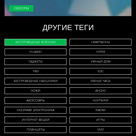
ОБЗОРЫ
ДРУГИЕ ТЕГИ
БЕСПРОВОДНЫЕ КОЛОНКИ
СМАРТФОНЫ
HUAWEI
HIPER
ГАДЖЕТЫ
УМНЫЙ ДОМ
TWS
EDC
БЕСПРОВОДНЫЕ НАУШНИКИ
УМНЫЕ ЧАСЫ
НОЖИ
АНОНС
АКСЕССУАРЫ
НОУТБУКИ
НОСИМАЯ ЭЛЕКТРОНИКА
XIAOMI
ИНТЕРНЕТ ВЕЩЕЙ
ИГРЫ
ПЛАНШЕТЫ
VIVO