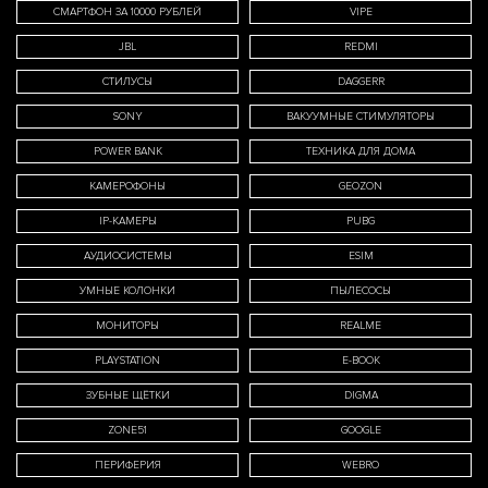
СМАРТФОН ЗА 10000 РУБЛЕЙ
VIPE
JBL
REDMI
СТИЛУСЫ
DAGGERR
SONY
ВАКУУМНЫЕ СТИМУЛЯТОРЫ
POWER BANK
ТЕХНИКА ДЛЯ ДОМА
КАМЕРОФОНЫ
GEOZON
IP-КАМЕРЫ
PUBG
АУДИОСИСТЕМЫ
ESIM
УМНЫЕ КОЛОНКИ
ПЫЛЕСОСЫ
МОНИТОРЫ
REALME
PLAYSTATION
E-BOOK
ЗУБНЫЕ ЩЁТКИ
DIGMA
ZONE51
GOOGLE
ПЕРИФЕРИЯ
WEBRO