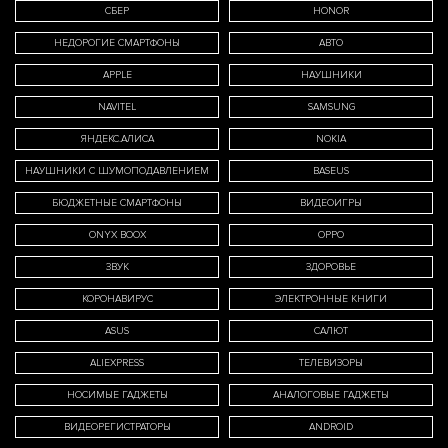
СБЕР
HONOR
НЕДОРОГИЕ СМАРТФОНЫ
АВТО
APPLE
НАУШНИКИ
NAVITEL
SAMSUNG
ЯНДЕКС.АЛИСА
NOKIA
НАУШНИКИ С ШУМОПОДАВЛЕНИЕМ
BASEUS
БЮДЖЕТНЫЕ СМАРТФОНЫ
ВИДЕОИГРЫ
ONYX BOOX
OPPO
ЗВУК
ЗДОРОВЬЕ
КОРОНАВИРУС
ЭЛЕКТРОННЫЕ КНИГИ
ASUS
САЛЮТ
ALIEXPRESS
ТЕЛЕВИЗОРЫ
НОСИМЫЕ ГАДЖЕТЫ
АНАЛОГОВЫЕ ГАДЖЕТЫ
ВИДЕОРЕГИСТРАТОРЫ
ANDROID