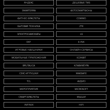
ЯНДЕКС
ДЕШЕВЫЕ TWS
SMARTERRA
ФОТОСМАРТФОНЫ
ФИТНЕС-БРАСЛЕТЫ
COMMO
БЫТОВАЯ ТЕХНИКА
ZTE
ЭЛЕКТРОСАМОКАТЫ
LG
EKF
E-INK
ИГРОВЫЕ НАУШНИКИ
ОНЛАЙН-СЕРВИСЫ
МОБИЛЬНЫЕ ПРИЛОЖЕНИЯ
ICONBIT
BRUTALICA
КЛАВИАТУРА
СЕКС-ИГРУШКИ
MAGSAFE
TCL
АУДИО
МЕРОПРИЯТИЯ
MICROSOFT
СМАРТ-БРАСЛЕТЫ
МЫШИ
INFINIX
HIFI