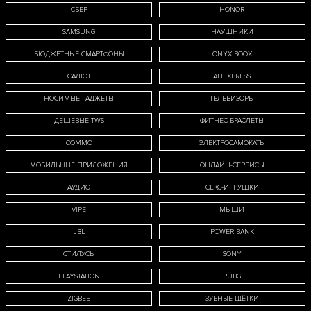
СБЕР
HONOR
SAMSUNG
НАУШНИКИ
даю
согласие
на обработку м
БЮДЖЕТНЫЕ СМАРТФОНЫ
ONYX BOOX
САЛЮТ
ALIEXPRESS
ональных данных в соответст
НОСИМЫЕ ГАДЖЕТЫ
ТЕЛЕВИЗОРЫ
ДЕШЕВЫЕ TWS
ФИТНЕС-БРАСЛЕТЫ
тикой обработки персональ
COMMO
ЭЛЕКТРОСАМОКАТЫ
ых
МОБИЛЬНЫЕ ПРИЛОЖЕНИЯ
ОНЛАЙН-СЕРВИСЫ
АУДИО
СЕКС-ИГРУШКИ
VIPE
МЫШИ
JBL
POWER BANK
СТИЛУСЫ
SONY
PLAYSTATION
PUBG
ZIGBEE
ЗУБНЫЕ ЩЁТКИ