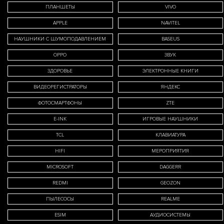
ПЛАНШЕТЫ
VIVO
APPLE
NAVITEL
я 
НАУШНИКИ С ШУМОПОДАВЛЕНИЕМ
BASEUS
OPPO
ЗВУК
перс
ЗДОРОВЬЕ
ЭЛЕКТРОННЫЕ КНИГИ
ВИДЕОРЕГИСТРАТОРЫ
ЯНДЕКС
Поли
ФОТОСМАРТФОНЫ
ZTE
данн
E-INK
ИГРОВЫЕ НАУШНИКИ
TCL
КЛАВИАТУРА
HIFI
МЕРОПРИЯТИЯ
MICROSOFT
DAGGERR
REDMI
GEOZON
ПЫЛЕСОСЫ
REALME
ESIM
АУДИОСИСТЕМЫ