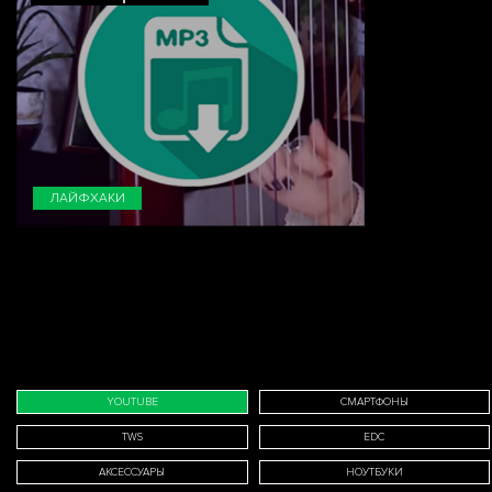
ЛАЙФХАКИ
YOUTUBE
СМАРТФОНЫ
TWS
EDC
АКСЕССУАРЫ
НОУТБУКИ