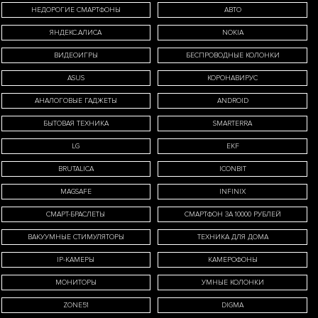
НЕДОРОГИЕ СМАРТФОНЫ
АВТО
ЯНДЕКС.АЛИСА
NOKIA
оих
ВИДЕОИГРЫ
БЕСПРОВОДНЫЕ КОЛОНКИ
ASUS
КОРОНАВИРУС
вии с
АНАЛОГОВЫЕ ГАДЖЕТЫ
ANDROID
БЫТОВАЯ ТЕХНИКА
SMARTERRA
ных
LG
EKF
BRUTALICA
ICONBIT
MAGSAFE
INFINIX
СМАРТ-БРАСЛЕТЫ
СМАРТФОН ЗА 10000 РУБЛЕЙ
ВАКУУМНЫЕ СТИМУЛЯТОРЫ
ТЕХНИКА ДЛЯ ДОМА
IP-КАМЕРЫ
КАМЕРОФОНЫ
МОНИТОРЫ
УМНЫЕ КОЛОНКИ
ZONE51
DIGMA