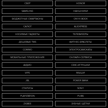
СБЕР
HONOR
SAMSUNG
НАУШНИКИ
даю
согласие
на обработку м
БЮДЖЕТНЫЕ СМАРТФОНЫ
ONYX BOOX
САЛЮТ
ALIEXPRESS
ональных данных в соответст
НОСИМЫЕ ГАДЖЕТЫ
ТЕЛЕВИЗОРЫ
ДЕШЕВЫЕ TWS
ФИТНЕС-БРАСЛЕТЫ
тикой обработки персональ
COMMO
ЭЛЕКТРОСАМОКАТЫ
ых
МОБИЛЬНЫЕ ПРИЛОЖЕНИЯ
ОНЛАЙН-СЕРВИСЫ
АУДИО
СЕКС-ИГРУШКИ
VIPE
МЫШИ
JBL
POWER BANK
СТИЛУСЫ
SONY
PLAYSTATION
PUBG
ZIGBEE
ЗУБНЫЕ ЩЁТКИ