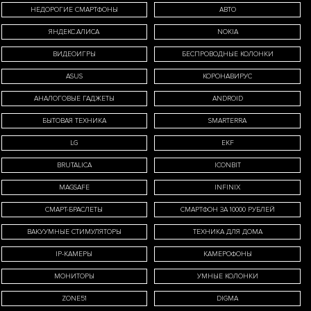
НЕДОРОГИЕ СМАРТФОНЫ
АВТО
ЯНДЕКС.АЛИСА
NOKIA
оих
ВИДЕОИГРЫ
БЕСПРОВОДНЫЕ КОЛОНКИ
ASUS
КОРОНАВИРУС
вии с
АНАЛОГОВЫЕ ГАДЖЕТЫ
ANDROID
БЫТОВАЯ ТЕХНИКА
SMARTERRA
ных
LG
EKF
BRUTALICA
ICONBIT
MAGSAFE
INFINIX
СМАРТ-БРАСЛЕТЫ
СМАРТФОН ЗА 10000 РУБЛЕЙ
ВАКУУМНЫЕ СТИМУЛЯТОРЫ
ТЕХНИКА ДЛЯ ДОМА
IP-КАМЕРЫ
КАМЕРОФОНЫ
МОНИТОРЫ
УМНЫЕ КОЛОНКИ
ZONE51
DIGMA