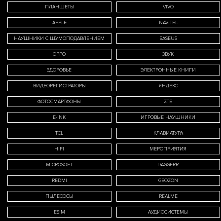
ПЛАНШЕТЫ
VIVO
APPLE
NAVITEL
я 
НАУШНИКИ С ШУМОПОДАВЛЕНИЕМ
BASEUS
OPPO
ЗВУК
перс
ЗДОРОВЬЕ
ЭЛЕКТРОННЫЕ КНИГИ
ВИДЕОРЕГИСТРАТОРЫ
ЯНДЕКС
Поли
ФОТОСМАРТФОНЫ
ZTE
данн
E-INK
ИГРОВЫЕ НАУШНИКИ
TCL
КЛАВИАТУРА
HIFI
МЕРОПРИЯТИЯ
MICROSOFT
DAGGERR
REDMI
GEOZON
ПЫЛЕСОСЫ
REALME
ESIM
АУДИОСИСТЕМЫ