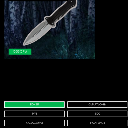
ОБЗОРЫ
BÖKER
СМАРТФОНЫ
TWS
EDC
АКСЕССУАРЫ
НОУТБУКИ